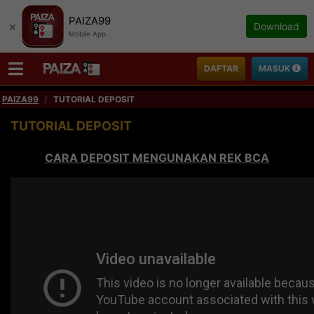
PAIZA99
×
Download
Mobile App
DAFTAR
MASUK
PAIZA99
TUTORIAL DEPOSIT
TUTORIAL DEPOSIT
CARA DEPOSIT MENGUNAKAN REK BCA