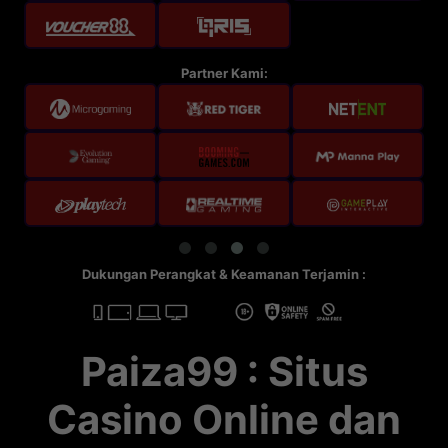
Partner Kami:
Dukungan Perangkat & Keamanan Terjamin :
Paiza99 : Situs
Casino Online dan