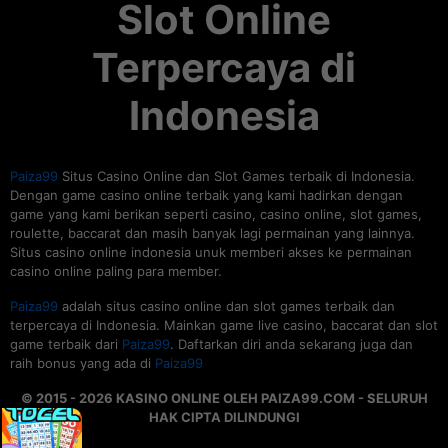
Slot Online
Terpercaya di
Indonesia
Paiza99
Situs Casino Online dan Slot Games terbaik di Indonesia.
Dengan game casino online terbaik yang kami hadirkan dengan
game yang kami berikan seperti casino, casino online, slot games,
roulette, baccarat dan masih banyak lagi permainan yang lainnya.
Situs casino online indonesia unuk memberi akses ke permainan
casino online paling para member.
Paiza99
adalah situs casino online dan slot games terbaik dan
terpercaya di Indonesia. Mainkan game live casino, baccarat dan slot
game terbaik dari
Paiza99
. Daftarkan diri anda sekarang juga dan
raih bonus yang ada di
Paiza99
© 2015 - 2026 KASINO ONLINE OLEH PAIZA99.COM - SELURUH
HAK CIPTA DILINDUNGI