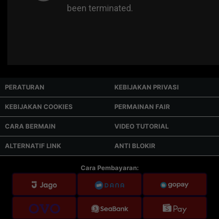
PERATURAN
KEBIJAKAN PRIVASI
KEBIJAKAN COOKIES
PERMAINAN FAIR
CARA BERMAIN
VIDEO TUTORIAL
ALTERNATIF LINK
ANTI BLOKIR
Cara Pembayaran: