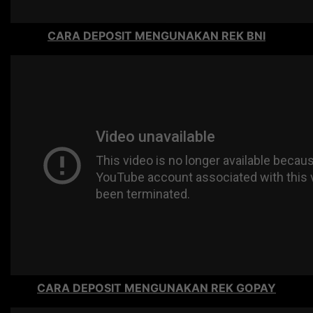
CARA DEPOSIT MENGUNAKAN REK BNI
CARA DEPOSIT MENGUNAKAN REK GOPAY