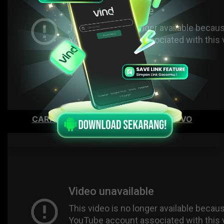
CARA DEPOSIT MENGUNAKAN REK OVO