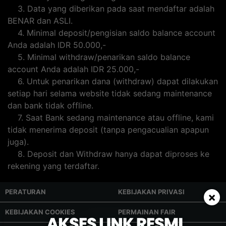
3. Data yang diberikan pada saat mendaftar adalah
BENAR dan ASLI.
4. Minimal deposit/pengisian saldo balance account
Anda adalah IDR 50.000,-
5. Minimal withdraw/penarikan saldo balance
account Anda adalah IDR 25.000,-
6. Untuk penarikan dana (withdraw) dapat dilakukan
setiap hari selama website tidak sedang maintenance
dan bank tidak offline.
7. Saat Bank sedang maintenance atau offline, kami
tidak menerima deposit (tanpa pengacualian apapun
juga).
8. Deposit dan Withdraw hanya dapat diproses ke
rekening yang terdaftar.
PERATURAN
KEBIJAKAN PRIVASI
×
KEBIJAKAN COOKIES
PERMAINAN FAIR