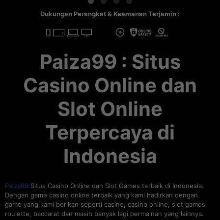
Dukungan Perangkat & Keamanan Terjamin :
Paiza99 : Situs
Casino Online dan
Slot Online
Terpercaya di
Indonesia
Paiza99
Situs Casino Online dan Slot Games terbaik di Indonesia.
Dengan game casino online terbaik yang kami hadirkan dengan
game yang kami berikan seperti casino, casino online, slot games,
roulette, baccarat dan masih banyak lagi permainan yang lainnya.