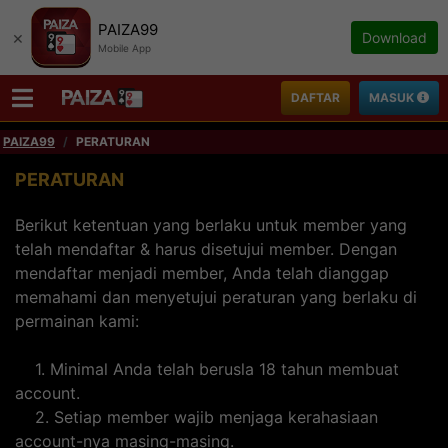
PAIZA99
×
Download
Mobile App
DAFTAR
MASUK
PAIZA99
PERATURAN
PERATURAN
Berikut ketentuan yang berlaku untuk member yang
telah mendaftar & harus disetujui member. Dengan
mendaftar menjadi member, Anda telah dianggap
memahami dan menyetujui peraturan yang berlaku di
permainan kami:
1. Minimal Anda telah berusla 18 tahun membuat
account.
2. Setiap member wajib menjaga kerahasiaan
account-nya masing-masing.