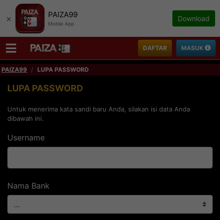
PAIZA99
×
Download
Mobile App
DAFTAR
MASUK
PAIZA99
LUPA PASSWORD
LUPA PASSWORD
Untuk menerima kata sandi baru Anda, silakan isi data Anda
dibawah ini.
Username
Nama Bank